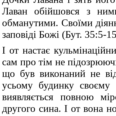
Лаван обійшовся з ним
обманутими. Своїми діян
заповіді Божі (Бут. 35:5-15
І от настає кульмінаційни
сам про тім не підозрюючи
що був виконаний не від
усьому будинку своєму 
виявляється повною мір
другого сина. І от вона н