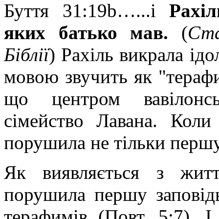
Буття 31:19b…...і
Рахі
яких батько мав
.
(
Ста
Біблії
) Рахіль викрала ід
мовою звучить як "тераф
що центром вавілонсь
сімейство Лавана. Коли
порушила не тільки першу з
Як виявляється з жит
порушила першу заповідь
терафимів (Повт. 5:7). І