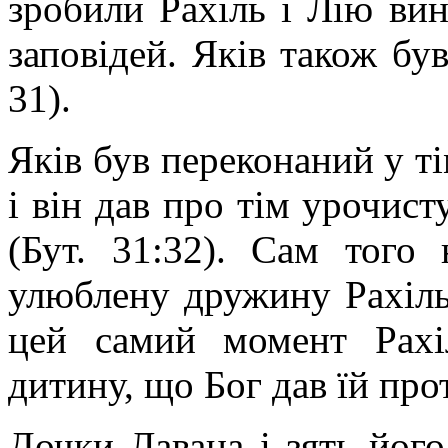
зробили Рахіль і Лію ви
заповідей. Яків також був
31).
Яків був переконаний у ті
і він дав про тім урочист
(Бут. 31:32). Сам того
улюблену дружину Рахіль 
цей самий момент Рахі
дитину, що Бог дав їй про
Дочки Лавана і зять йог