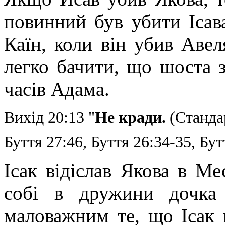
повинний був убити Ісава
Каїн, коли він убив Авел
легко бачити, що шоста з
часів Адама.
Вихід 20:13 "
Не кради.
(Стандар
Буття 27:46, Буття 26:34-35, Бут
Ісак відіслав Якова в М
собі в дружини дочка 
маловажним те, що Ісак 