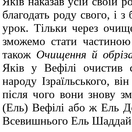
Яків наказав усій своїй р
благодать роду свого, і з
урок. Тільки через очищ
зможемо стати частиною 
також
Очищення й обріз
Яків у Вефілі очистив
народу Ізраїльського, ві
після чого вони знову з
(Ель) Вефілі або ж Ель 
Всевишнього Ель Шаддай (