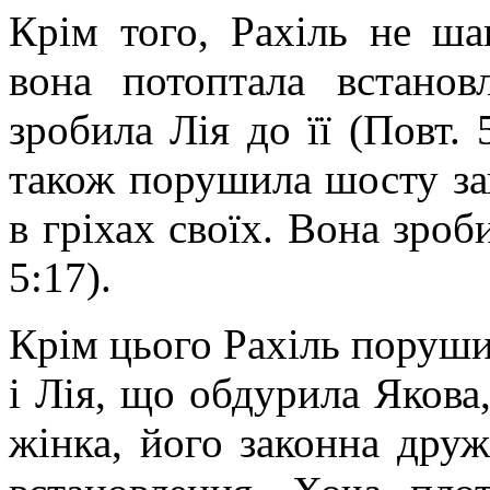
Крім того, Рахіль не ша
вона потоптала встано
зробила Лія до її (Повт. 5
також порушила шосту зап
в гріхах своїх. Вона зроб
5:17).
Крім цього Рахіль порушил
і Лія, що обдурила Якова
жінка, його законна дру