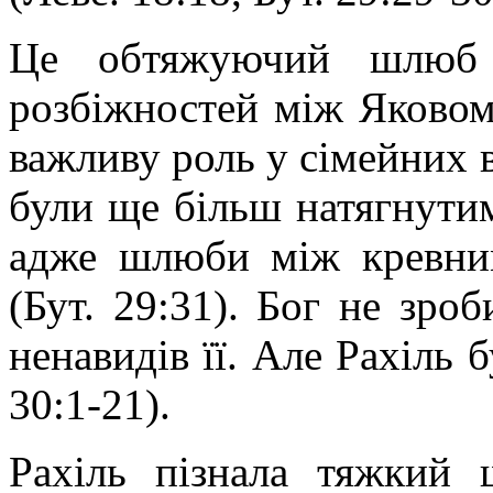
Це обтяжуючий шлюб о
розбіжностей між Яковом
важливу роль у сімейних 
були ще більш натягнутим
адже шлюби між кревни
(Бут. 29:31). Бог не зр
ненавидів її. Але Рахіль 
30:1-21).
Рахіль пізнала тяжкий