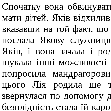
Спочатку вона обвинуват
мати дітей. Яків відхилив
вказавши на той факт, що 
послала Якову служниц
Яків, і вона зачала і р
шукала інші можливості 
попросила мандрагорови
цього Лія родила ще т
звернулася по допомогу д
безплідність стала їй каро