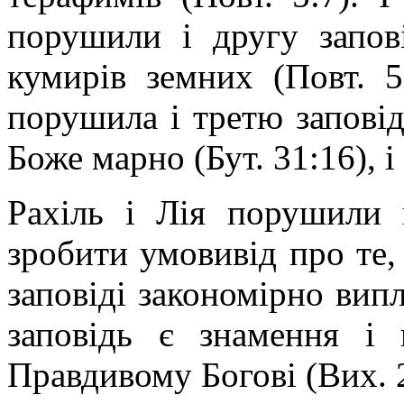
порушили і другу запов
кумирів земних (Повт. 5:
порушила і третю заповідь
Боже марно (Бут. 31:16), і
Рахіль і Лія порушили
зробити умовивід про те
заповіді закономірно вип
заповідь є знамення і
Правдивому Богові (Вих. 20