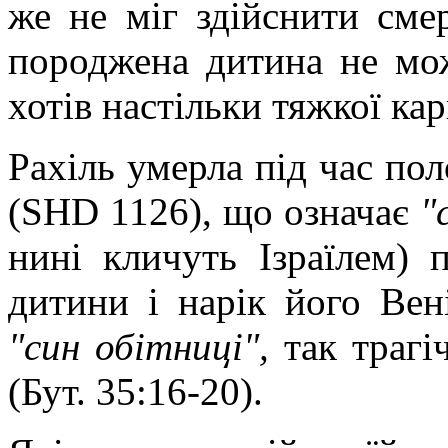
же не міг здійснити сме
породжена дитина не мож
хотів настільки тяжкої
кар
Рахіль умерла під час пол
(SHD 1126), що означає
"
нині кличуть Ізраїлем) п
дитини і нарік його Вен
"син обітниці",
так трагі
(Бут. 35:16-20).