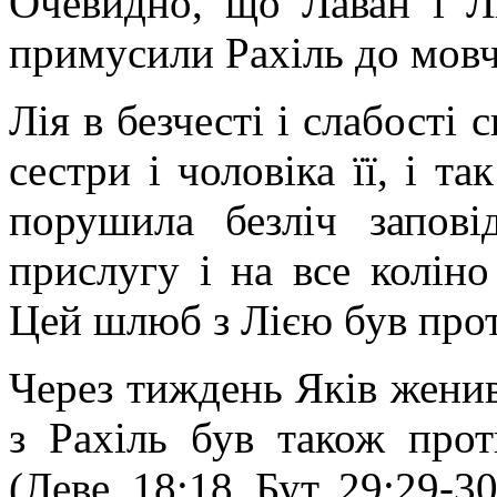
Очевидно, що Лаван і Л
примусили Рахіль до мовча
Лія в безчесті і слабості 
сестри і чоловіка її, і т
порушила безліч запов
прислугу і на все коліно 
Цей шлюб з Лією був прот
Через тиждень Яків жени
з Рахіль був також прот
(Леве. 18:18, Бут. 29:29-30