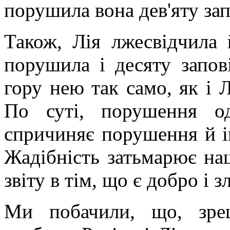
порушила вона дев'яту запо
Також, Лія лжесвідчила 
порушила і десяту запові
гору нею так само, як і 
По суті, порушення од
спричиняє порушення й і
Жадібність затьмарює наш
звіту в тім, що є добро і з
Ми побачили, що, зре