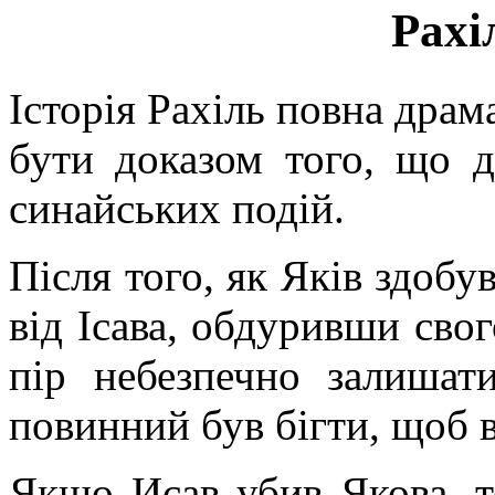
Рахі
Історія Рахіль повна драма
бути доказом того, що 
синайських подій.
Після того, як Яків здобу
від Ісава, обдуривши свог
пір небезпечно залишати
повинний був бігти, щоб в
Якщо Исав убив Якова, т