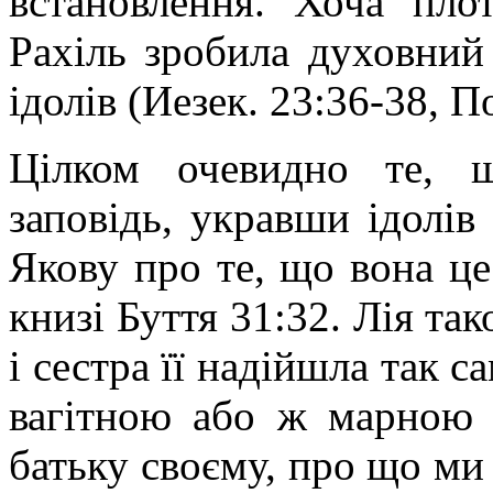
встановлення. Хоча пло
Рахіль зробила духовний 
ідолів (Иезек. 23:36-38, По
Цілком очевидно те, 
заповідь, укравши ідолів 
Якову про те, що вона це
книзі Буття 31:32. Лія та
і сестра її надійшла так с
вагітною або ж марною 
батьку своєму, про що ми 