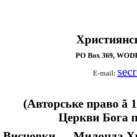
Християнс
PO Box 369, WOD
sec
E-mail:
(Авторське право
ã
1
Церкви Бога п
Висновки — Милонда Хил