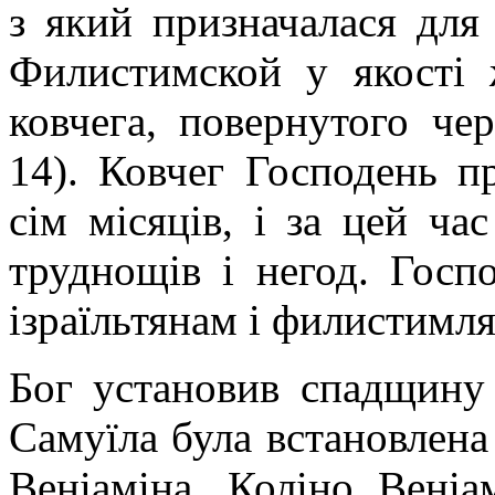
з який призначалася для 
Филистимской у якості 
ковчега, повернутого чер
14). Ковчег Господень п
сім місяців, і за цей ча
труднощів і негод. Госп
ізраїльтянам і филистимл
Бог установив спадщину
Самуїла була встановлена
Веніаміна. Коліно Вені