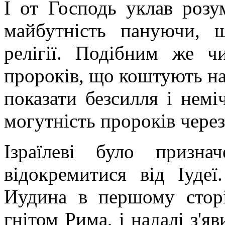
І от Господь уклав розу
майбутність пануючи, 
релігії. Подібним же ч
пророків, що коштують на
показати безсилля і нем
могутність пророків через
Ізраїлеві було призн
відокремитися від Іудеї
Иудина в першому сторіч
гнітом Рима, і надалі з'я