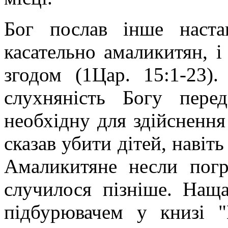
Бог послав інше наста
касательно амаликитян, 
згодом (1Цар. 15:1-23)
слухняність Богу передб
необхідну для здійсненн
сказав убити дітей, навіт
Амаликитяне несли погр
случилося пізніше. На
підбурювачем у книзі 