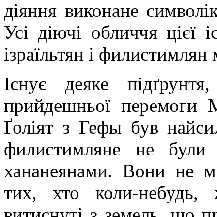
діяння виконане символік
Усі діючі обличчя цієї іс
ізраїльтян і филистимлян
Існує деяке підґрунтя
прийдешньої перемоги М
Ґоліят з Гефы був найс
филистимляне не були 
хананеянами. Вони не м
тих, хто коли-небудь
витиснуті з земель, що 