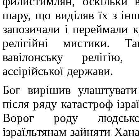
филистимлян, оскільки 
шару, що виділяв їх з ін
запозичали і переймали ку
релігійні мистики. Т
вавілонську релігію
ассірійської держави
.
Бог вирішив улаштувати 
після ряду катастроф ізра
Ворог роду людсько
ізраїльтянам зайняти Ханаа