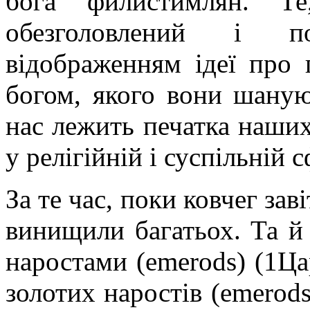
бога филистимлян. Т
обезголовлений і п
відображенням ідеї про 
богом, якого вони шаную
нас лежить печатка наших
у релігійній і суспільній 
За те час, поки ковчег за
винищили багатьох. Та й
наростами (emerods) (1Цар
золотих наростів (emerods