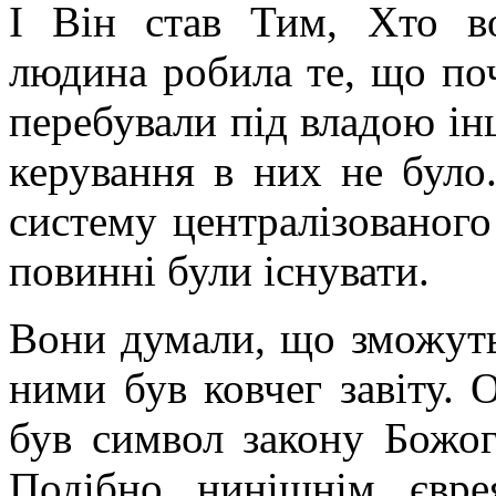
І Він став Тим, Хто во
людина робила те, що почи
перебували під владою ін
керування в них не було.
систему централізованого
повинні були існувати.
Вони думали, що зможуть
ними був ковчег завіту. 
був символ закону Божого
Подібно нинішнім євре