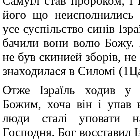
Самуїл став пророком,
і
його що неисполнились (
усе суспільство синів Ізр
бачили вони волю Божу. 
не був скинией зборів, не
знаходилася в Силомі (1Ца
Отже Ізраїль ходив у 
Божим, хоча він і упав 
люди сталі уповати на
Господня. Бог восставил І