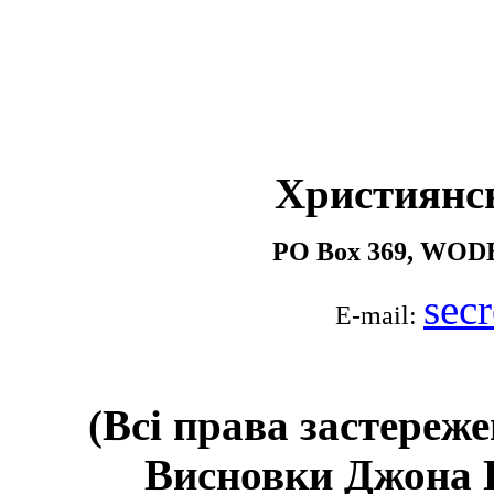
Християнс
PO Box 369, WOD
sec
E-mail:
(Всі права застереж
Висновки Джона Пі