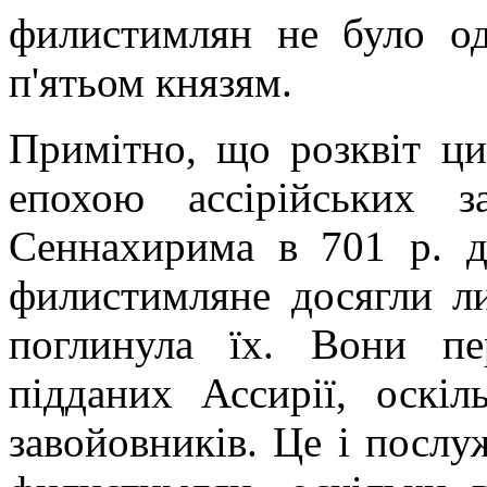
филистимлян не було од
п'ятьом князям.
Примітно, що розквіт цив
епохою ассірійських з
Сеннахирима в 701 р. д
филистимляне досягли ли
поглинула їх. Вони пе
підданих Ассирії, оскі
завойовників. Це і послу