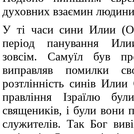
духовних взаємин людини 
У ті часи сини Илии (О
період панування Или
зовсім. Самуїл був п
виправляв помилки св
розтлінність синів Илии
правління Ізраїлю бу
священиків, і були вони 
служителів. Так Бог вив