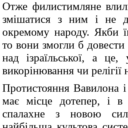
Отже филистимляне влили
змішатися з ним і не да
окремому народу. Якби ї
то вони змогли б довести 
над ізраїльської, а це
викорінювання чи релігії 
Протистояння Вавилона і
має місце дотепер, і в
спалахне з новою сил
найбільша культова систе