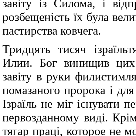
завіту із Силома, і відп
розбещеність їх була вели
пастирства ковчега.
Тридцять тисяч ізраїль
Илии. Бог винищив цих 
завіту в руки филистимля
помазаного пророка і для 
Ізраїль не міг існувати 
первозданному виді. Крім
тягар праці, которое не м