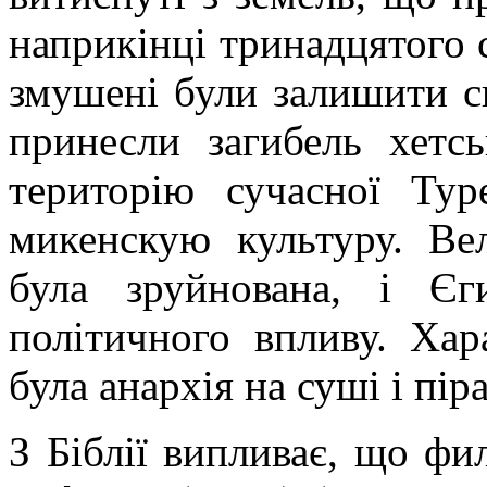
наприкінці тринадцятого 
змушені були залишити св
принесли загибель хетсь
територію сучасної Ту
микенскую культуру. Ве
була зруйнована, і Єг
політичного впливу. Ха
була анархія на суші і пір
З Біблії випливає, що ф