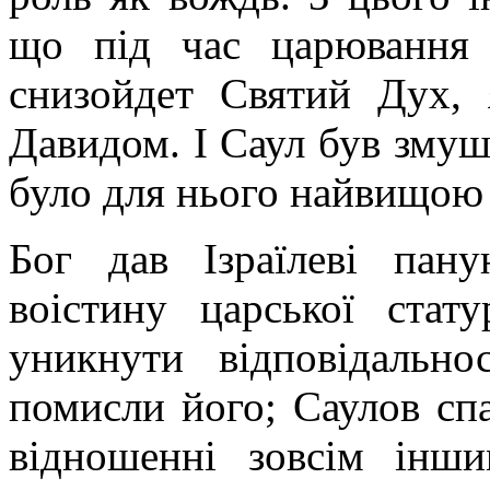
що під час царювання
снизойдет Святий Дух,
Давидом. І Саул був змуше
було для нього найвищою
Бог дав Ізраїлеві па
воістину царської стат
уникнути відповідально
помисли його; Саулов сп
відношенні зовсім інш