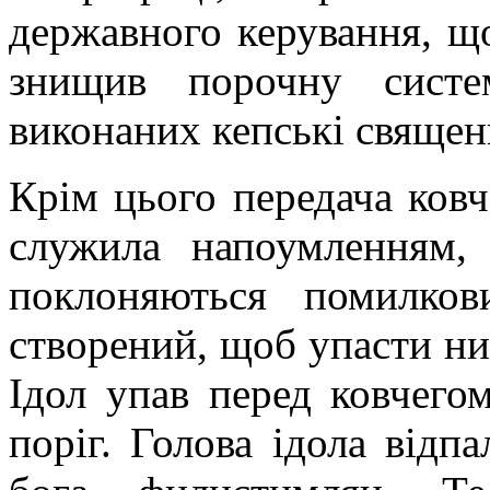
державного керування, що
знищив порочну сист
виконаних кепські священ
Крім цього передача ковч
служила напоумленням,
поклоняються помилко
створений, щоб упасти ниц
Ідол упав перед ковчегом
поріг. Голова ідола відп