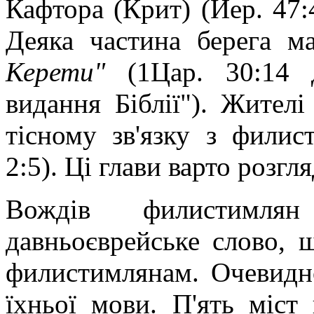
Кафтора (Крит) (Иер. 47:4
Деяка частина берега м
Керети"
(1Цар. 30:14 д
видання Біблії"). Жител
тісному зв'язку з филис
2:5). Ці глави варто розгл
Вождів филистимл
давньоєврейське слово, 
филистимлянам. Очевидно
їхньої мови. П'ять міст