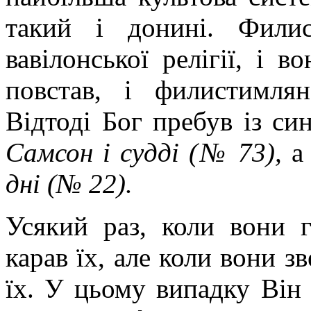
такий і донині. Фили
вавілонської релігії, і в
повстав, і филистимлян
Відтоді Бог пребув із син
Самсон і судді (№ 73),
а
дні (№ 22).
Усякий раз, коли вони 
карав їх, але коли вони з
їх. У цьому випадку Він