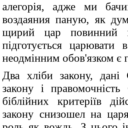
алегорія, адже ми бач
воздаяния паную, як дум
щирий цар повинний п
підготується царювати 
неодмінним обов'язком є г
Два хліби закону, дані 
закону і правомочність
біблійних критеріїв ді
закону снизошел на цар
роль як вождь. З цього і