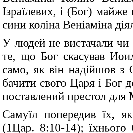
Ізраїлевих, і (Бог) майже
сини коліна Веніаміна діял
У людей не вистачали чи 
те, що Бог скасував Иои
само, як він надійшов з
бачити свого Царя і Бог д
поставлений престол для М
Самуїл попередив їх, я
(1Цар. 8:10-14); їхнього