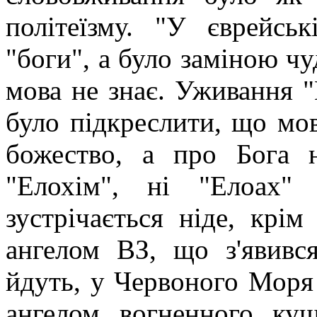
політеїзму. "У єврейсь
"боги", а було заміною чу
мова не знає. Уживання "
було підкреслити, що мов
божество, а про Бога 
"Елохім", ні "Елоах" 
зустрічається ніде, крім
ангелом ВЗ, що з'явивс
йдуть, у Червоного Моря й
ангелом вогненного ку