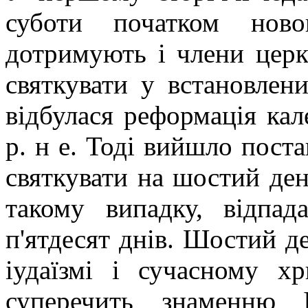
суботи початком нов
дотримують і члени церк
святкувати у встановлен
відбулася реформація кал
р. н е. Тоді вийшло пост
святкувати на шостий ден
такому випадку, відпада
п'ятдесят днів. Шостий д
іудаїзмі і сучасному хр
суперечить знаменню 