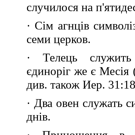
случилося на п'ятиде
·
Сім агнців символі
семи церков.
·
Телець служить
єдиноріг же є Месія 
див. також Иер. 31:18
·
Два овен служать с
днів.
·
Приношення в с