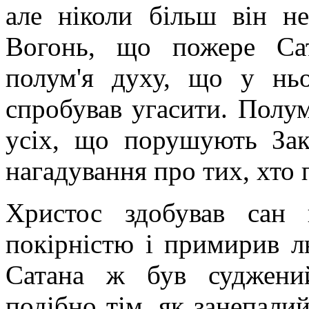
але ніколи більш він н
Вогонь, що пожере Сат
полум'я духу, що у ньо
спробував угасити. Полум
усіх, що порушують Зак
нагадування про тих, хто 
Христос здобував сан 
покірністю і примирив л
Сатана ж був суджени
подібно тім, як занепали