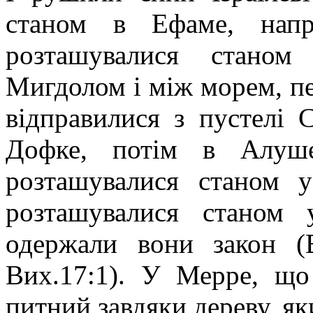
станом в Ефаме, напр
розташувалися станом
Мигдолом і між морем, п
відправилися з пустелі 
Дофке
,
потім в Алуше
розташувалися станом 
розташувалися станом 
одержали вони закон (В
Вих.17:1). У Мерре, що 
питний завдяки дереву, як