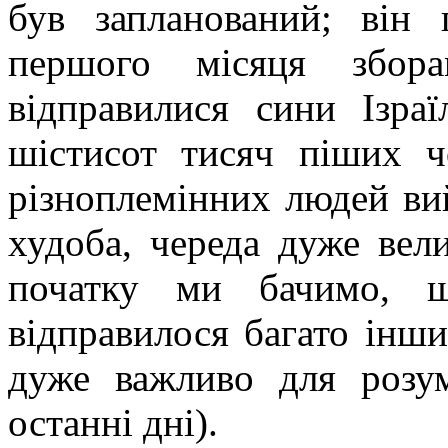
був запланований; він 
першого місяця збор
відправилися сини Ізра
шістисот тисяч піших чо
різноплемінних людей вий
худоба, череда дуже вели
початку ми бачимо, щ
відправилося багато інши
дуже важливо для розум
останні дні).