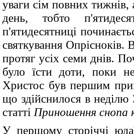
уваги сім повних тижнів, 
день, тобто п'ятидес
п'ятидесятниці починаєтьс
святкування Опрісноків. В
протяг усіх семи днів. П
було їсти доти, поки н
Христос був першим при
що здійснилося в неділю 3
статті
Приношення снопа 
У першому сторіччі юдаї