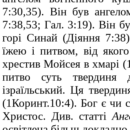
7:30,35). Він був ангел
7:38,53; Гал. 3:19). Він б
горі Синай (Діяння 7:38
їжею і питвом, від якого
хрестив Мойсея в хмарі (1
питво суть твердиня 
ізраїльський. Ця тверди
(1Коринт.10:4). Бог є чи с
Христос. Див. статті
Ан
освітлена більш докладно