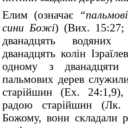
Елим (означає
“пальмов
сини Божі
) (Вих. 15:27;
дванадцять водяних 
дванадцять колін Ізраїле
одному з дванадцяти с
пальмових дерев служили
старійшин (Ex. 24:1,9)
радою старійшин (Лк.
Божому, вони складали р