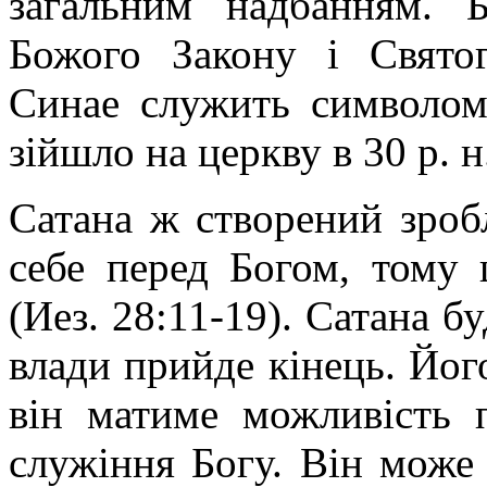
загальним надбанням. 
Божого Закону і Свято
Синае служить символом
зійшло на церкву в 30 р. н
Сатана ж створений зроб
себе перед Богом, тому
(Иез. 28:11-19). Сатана б
влади прийде кінець. Йог
він матиме можливість п
служіння Богу. Він може 