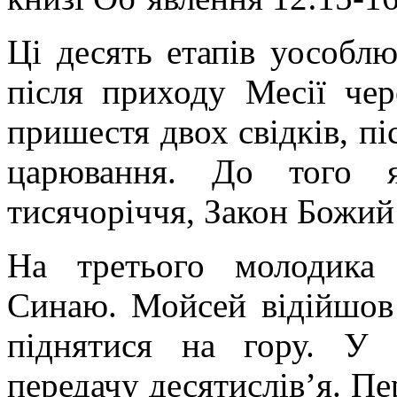
Ці десять етапів уособлю
після приходу Месії чер
пришестя двох свідків, пі
царювання. До того я
тисячоріччя, Закон Божий 
На третього молодика 
Синаю. Мойсей відійшов 
піднятися на гору. У 
передачу десятислів
’
я. Пе