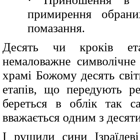
примирення обрани
помазання.
Десять чи кроків ет
немаловажне символічне 
храмі Божому десять світ
етапів, що передують ре
береться в облік так с
вважається одним з десяти
І рушили сини Ізраїлев