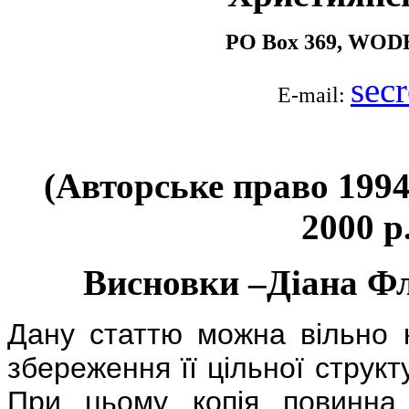
PO Box 369, WOD
sec
E-mail:
(Авторське право 199
2000 р
Висновки –Діана Фла
Дану статтю можна вільно 
збереження її цільної структ
При цьому копія повинна 