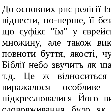
До основних рис релігії Із
віднести, по-перше, її б
що суфікс "їм" у єврейс
множину, але також вик
повноти буття, якості, ч
Біблії небо звучить як ша
т.д. Це ж відноситься
виражалося особливе 
підкреслювалися Його ви
слововживання було як