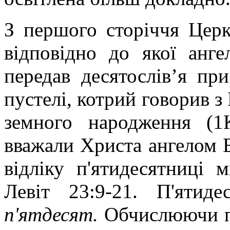
З першого сторіччя Церк
відповідно до якої анг
передав десятослів’я при
пустелі, котрий говорив з
земного народження (1К
вважали Христа ангелом
відліку п'ятидесятниці
Левіт 23:9-21. П'ятид
п'ятдесят.
Обчислюючи п'