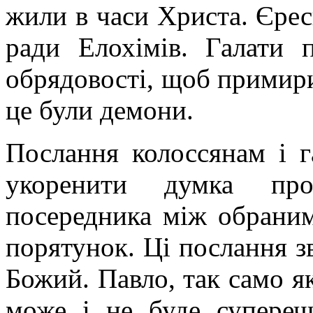
жили в часи Христа. Єрес
ради Елохімів. Галати 
обрядовості, щоб примири
це були демони.
Послання колоссянам і г
укоренити думка пр
посередника між обрани
порятунок. Ці послання з
Божий. Павло, так само як
може і не буде супереч