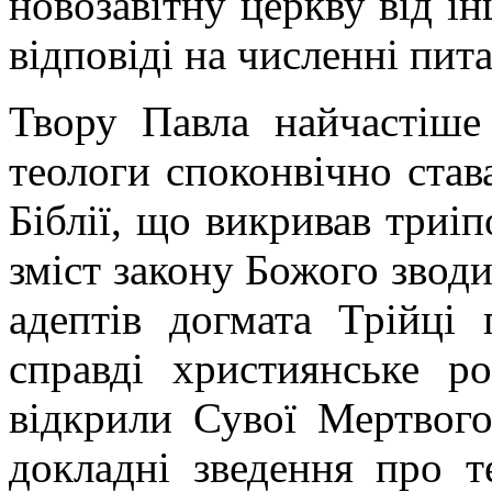
новозавітну церкву від і
відповіді на численні пита
Твору Павла найчастіше 
теологи споконвічно став
Біблії, що викривав триі
зміст закону Божого зводи
адептів догмата Трійці
справді християнське ро
відкрили Сувої Мертвого
докладні зведення про т