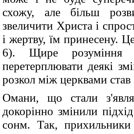
схожу, але більш розв
звеличити Христа і спрост
і жертву, їм принесену. Ц
6
)
. Щире розуміння б
перетерплювати деякі змі
розкол між церквами став
Омани, що стали з'явля
докорінно змінили підхі
сонм. Так, прихильники