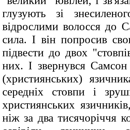
"великий" ювілей, і зв'яз
глузують зі знесилено
відрослими волосся до С
сила. І він попросив сво
підвести до двох "стовпів
них. І звернувся Самсон
(християнських) язичник
середніх стовпи і зруш
християнських язичників,
ніж за два тисячоріччя ко