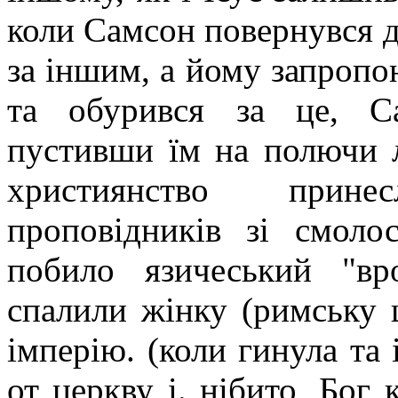
коли Самсон повернувся до
за іншим, а йому запропо
та обурився за це, С
пустивши їм на полючи
християнство прин
проповідників зі смоло
побило язичеський "вр
спалили жінку (римську ц
імперію. (коли гинула та 
от церкву і. нібито, Бог 