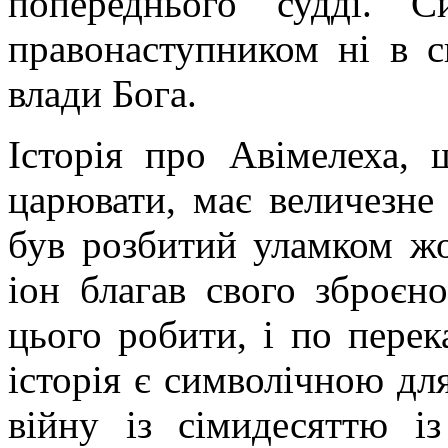
попереднього судді. 
правонаступником ні в с
влади Бога.
Історія про Авімелеха, 
царювати, має величезне
був розбитий уламком жо
іон благав свого зброєн
цього робити, і по перек
історія є символічною дл
війну із сімидесяттю і