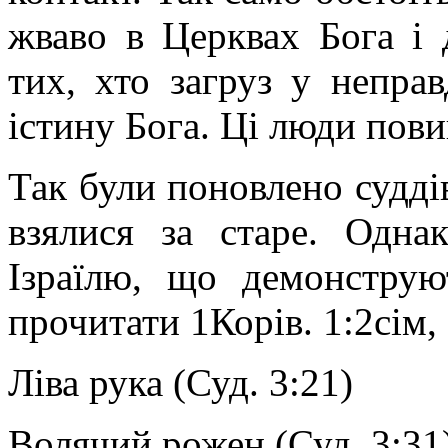
жваво в Церквах Бога і 
тих, хто загруз у непра
істину Бога. Ці люди пови
Так були поновлено суддів
взялися за старе. Одна
Ізраїлю, що демонструю
прочитати 1Корів. 1:2сім, 
Ліва рука (Суд. 3:21)
Волячий рожен (Суд. 3:31