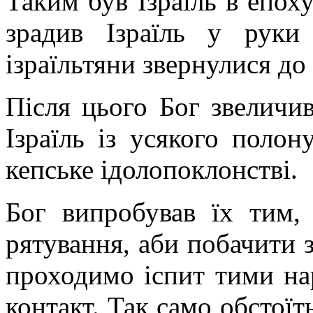
Таким був Ізраїль в епоху
зрадив Ізраїль у руки 
ізраїльтяни звернулися до
Після цього Бог звеличив
Ізраїль із усякого поло
кепське ідолопоклонстві.
Бог випробував їх тим,
рятування, аби побачити 
проходимо іспит тими на
контакт. Так само обстоїть