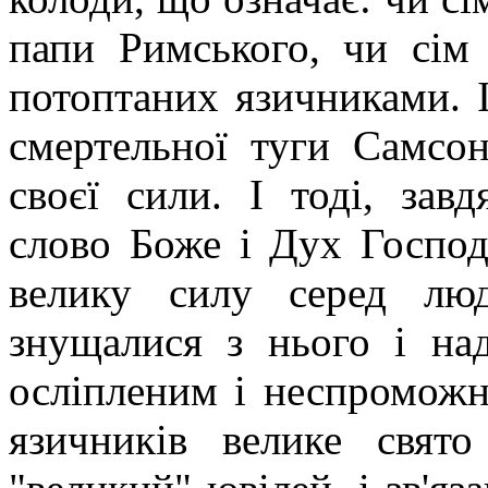
папи Римського, чи сім
потоптаних язичниками. І
смертельної туги Самсон
своєї сили. І тоді, зав
слово Боже і Дух Господ
велику силу серед лю
знущалися з нього і на
осліпленим і неспроможн
язичників велике свят