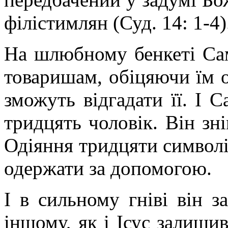
філістимлян (Суд. 14: 1-4)
На шлюбному бенкеті Сам
товаришам, обіцяючи їм 
зможуть відгадати її. І 
тридцять чоловік. Він зні
Одіяння тридцяти символі
одержати за допомогою.
І в сильному гніві він з
іншому, як і Ісус залишив