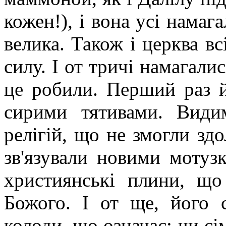
кожен!), і вона усі намаг
велика. Також і церква в
силу. І от тричі
намагалися
це робили. Перший раз й
сирими тятивами. Види
релігій, що не змогли зд
зв'язували новими мотузк
християнські плини, що
Божого. І от ще, його 
колоди, що означає: чи сі