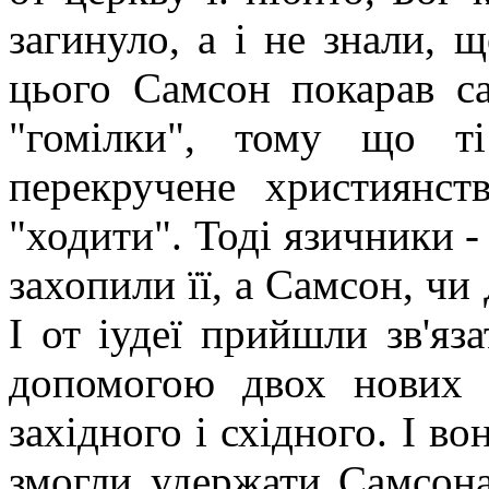
загинуло, а і не знали, 
цього Самсон покарав с
"гомілки", тому що т
перекручене християнс
"ходити". Тоді язичники 
захопили її, а Самсон, чи
І от іудеї прийшли зв'яз
допомогою двох нових "
західного і східного. І во
змогли удержати Самсона