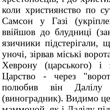
коли християнство по су
Самсон у Газі (укріпле
ввійшов до блудниці (за
язичники підстерігали, 
уночі, зірвав міські ворот
Хеврону (царського) і
Царство - через "ворота
полюбив він Далілу 
(виноградник). Видимо це
маммоной, як і Далілу під