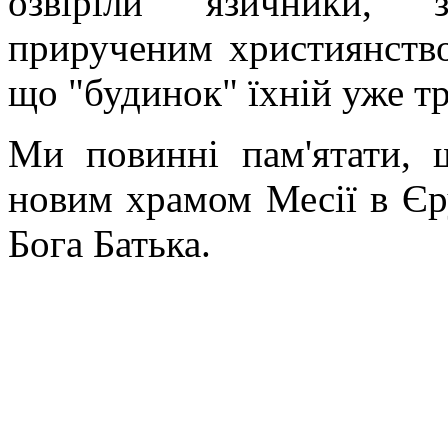
озвіріли язичники, з
прирученим християнством
що "будинок" їхній уже тр
Ми повинні пам'ятати, 
новим храмом Месії в Єру
Бога Батька.