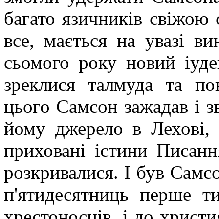
багато язичників свіжо
все, мається на увазі ви
сьомого року новий іуде
зреклися талмуда та по
цього Самсон зажадав і зв
йому джерело в Лехові,
приховані істини Писанн
розкривалися. І був Самсо
п'ятидесятниць перше т
хрестоносців, і до христи