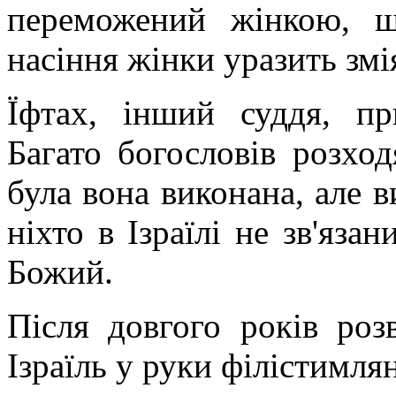
переможений жінкою, щ
насіння жінки уразить змія
Їфтах, інший суддя, пр
Багато богословів розхо
була вона виконана, але 
ніхто в Ізраїлі не зв'яз
Божий.
Після довгого років роз
Ізраїль у руки філістимлян