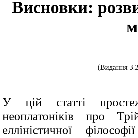
Висновки: розв
м
(Видання 3.
У цій статті простеж
неоплатоніків про Тр
елліністичної філосо