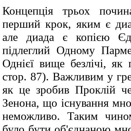
Концепція трьох почина
перший крок, яким є диа
але диада є копією Єд
підлеглий Одному Парме
Однієї вище безлічі, як
стор. 87). Важливим у гре
як це зробив Проклій че
Зенона, що існування мно
неможливо. Таким чино
було бути об'єднаною мно