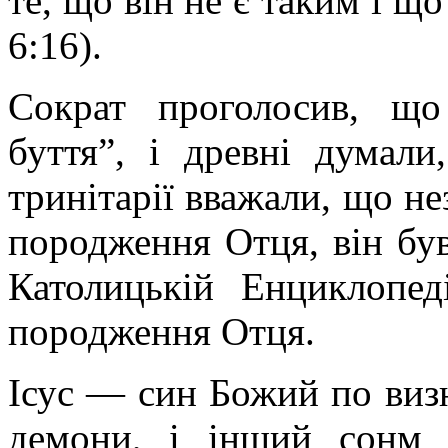
те, що він не є таким і що
6:16).
Сократ проголосив, щ
буття”, і древні думал
тринітарії вважали, що н
породження Отця, він був
Католицькій Енциклопед
породження Отця.
Ісус — син Божий по визн
демони, і інший сонм