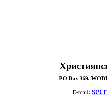
Християнс
PO Box 369, WOD
sec
E-mail
: