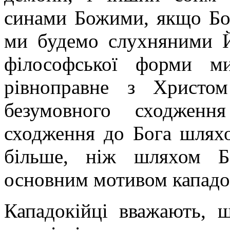
синами Божими, якщо Бог 
ми будемо слухняними Й
філософської форми ми
рівноправне з Христо
безумовного сходжен
сходження до Бога шляхо
більше, ніж шляхом Б
основним мотивом кападо
Кападокійці вважають, щ