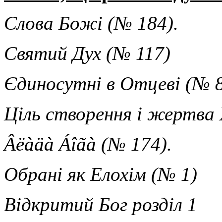
Слова Божі (№ 184).
Святий Дух (№ 11
7)
Єдиносутні в Отцеві (№ 8
Ціль створення і жертва
Âëàäà Áîãà (
№
174).
Обрані як Елохім
(
№
1)
Відкритий Бог розділ 1