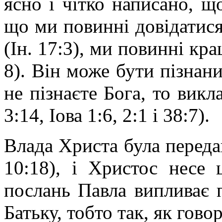
ясно і чітко написано, що
що ми повинні довідатися
(Ін. 17:3), ми повинні кра
8). Він може бути пізнани
не пізнаєте Бога, то
викла
3:14, Іова 1:6, 2:1 і 38:7).
Влада Христа була передан
10:18), і Христос несе 
послань Павла випливає 
Батьку, тобто так, як гово