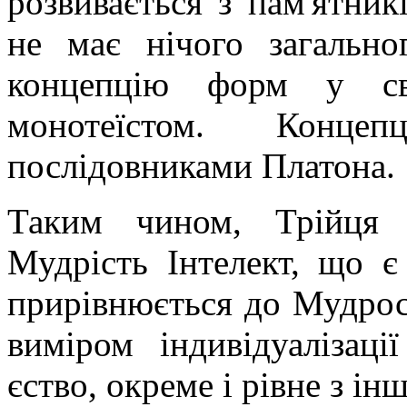
розвивається з пам'ятник
не має нічого загально
концепцію форм у св
монотеїстом. Конце
послідовниками Платона.
Таким чином, Трійця 
Мудрість Інтелект, що 
прирівнюється до Мудрост
виміром індивідуалізаці
єство, окреме і рівне з і