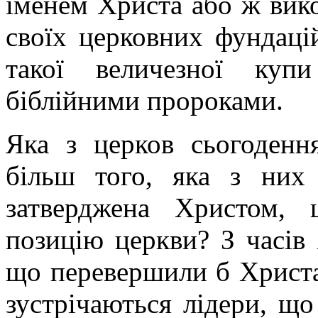
іменем Христа або ж вико
своїх церковних фундац
такої величезної куп
біблійними пророками
.
Яка з церков сьогоденн
більш того, яка з них 
затверджена Христом,
позицію церкви? З часів 
що перевершили б Христа.
зустрічаються лідери, що 