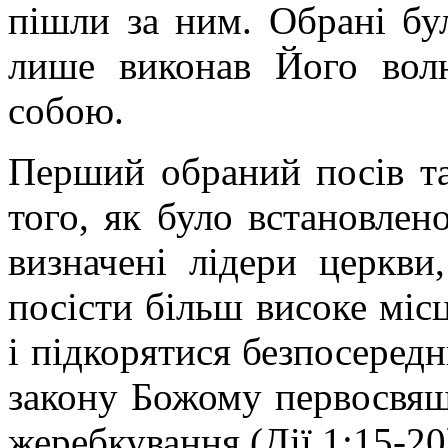
пішли за ним. Обрані бу
лише виконав Його вол
собою.
Перший обраний посів там
того, як було встановлено
визначені лідери церкви
посісти більш високе місц
і підкорятися безпосередн
закону Божому первосвя
жеребкування (Дії 1:15-20