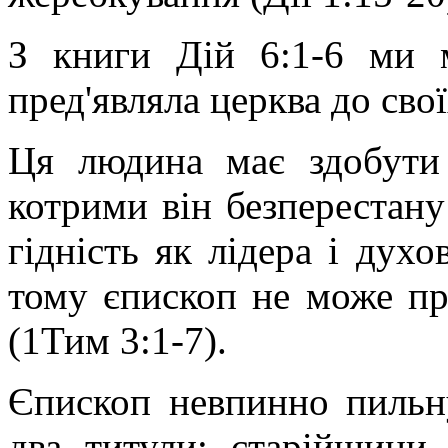
З книги Дій 6:1-6 ми 
пред'являла церква до сво
Ця людина має здобути 
котрими він безперестану
гідність як лідера і дух
тому єпископ не може пр
(1Тим 3:1-7).
Єпископ невпинно пильн
два титули: старійшини