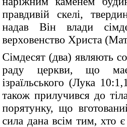
наріжним каменем буди
правдивій скелі, тверди
надав Він влади сімд
верховенство Христа (Матв
Сімдесят (два) являють с
раду церкви, що має
ізраїльського (Лука 10:1,
також прилучився до тіла
порятунку, що вготовани
сила дана всім тим, хто 