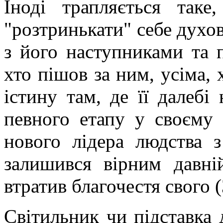
Іноді трапляється так
"розтринькати" себе духов
з його наступниками та
хто пішов за ним, усіма, 
істину там, де її далебі
певного етапу у своєму 
нового лідера людства 
залишився вірним давній
втратив благочестя свого (
Світильник чи підставка 