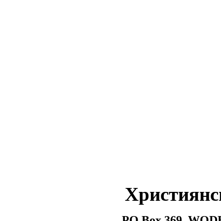
Християнс
PO Box 369, WOD