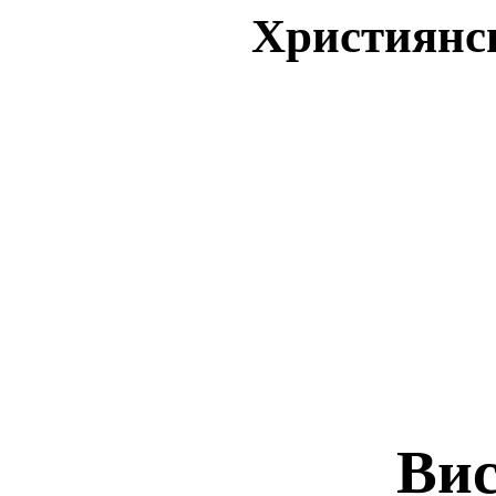
Християнсь
Вис