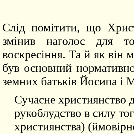
Слід помітити, що Христ
змінив наголос для т
воскресіння. Та й як він м
був основний нормативно
земних батьків Йосипа і М
Сучасне християнство 
рукоблудство в силу то
християнства) (ймовірн