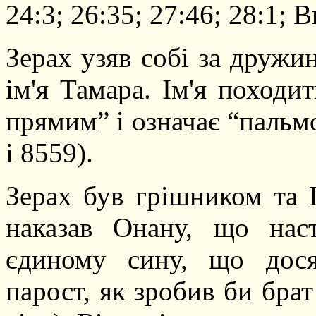
24:3; 26:35; 27:46; 28:1; В
Зерах узяв собі за дружин
ім'я Тамара. Ім'я походи
прямим” і означає “пальм
і 8559).
Зерах був грішником та 
наказав Онану, що нас
єдиному сину, що дося
парост, як зробив би бра