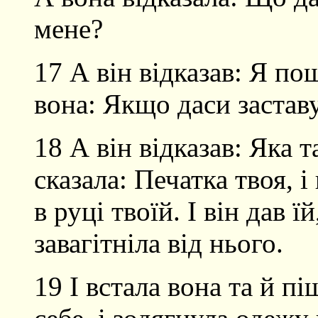
мене?
17 А він відказав: Я по
вона: Якщо даси застав
18 А він відказав: Яка т
сказала: Печатка твоя, і
в руці твоїй. І він дав ї
завагітніла від нього.
19 І встала вона та й пі