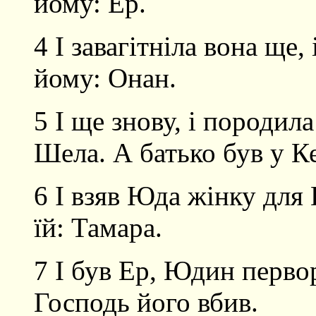
йому: Ер.
4 І завагітніла вона ще, 
йому: Онан.
5 І ще знову, і породила
Шела. А батько був у Ке
6
І взяв Юда жінку для Е
їй: Тамара.
7 І був Ер, Юдин первор
Господь його вбив.