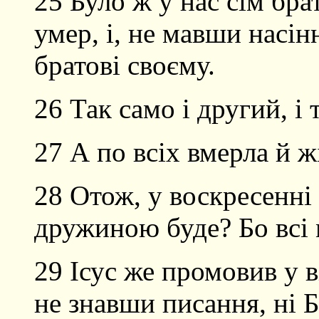
25 Було ж у нас сім бра
умер, і, не мавши насі
братові своєму.
26 Так само і другий, і 
27 А по всіх вмерла й ж
28 Отож, у воскресенні
дружиною буде? Бо всі м
29 Ісус же промовив у в
не знавши писання, ні 