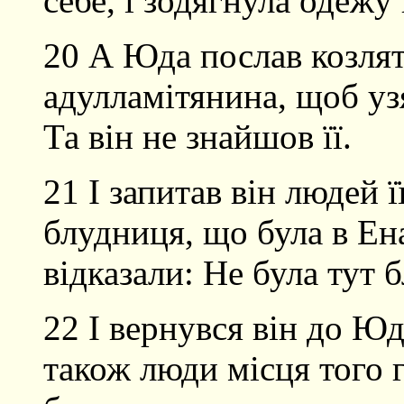
себе, і зодягнула одежу 
20 А Юда послав козлят
адулламітянина, щоб узя
Та він не знайшов її.
21 І запитав він людей ї
блудниця, що була в Ен
відказали: Не була тут 
22 І вернувся він до Юди
також люди місця того 