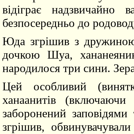
відіграє надзвичайно 
безпосередньо до родовод
Юда згрішив з дружиною
дочкою Шуа, хананеяни
народилося три сини. Зер
Цей особливий (винят
ханаанитів (включаючи
заборонений заповідями 
згрішив, обвинувачували 