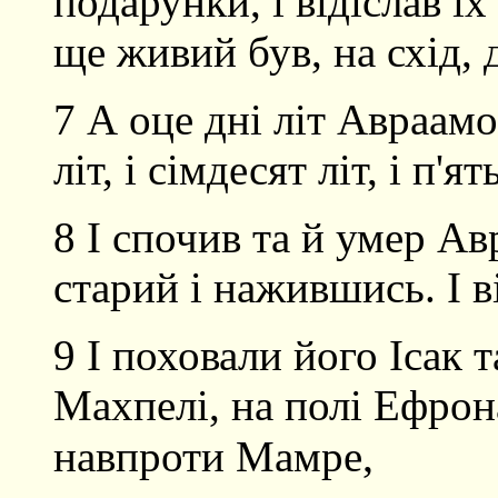
подарунки, і відіслав їх
ще живий був, на схід, 
7 А оце дні літ Авраамо
літ, і сімдесят літ, і п'ять
8 І спочив та й умер А
старий і нажившись. І в
9 І поховали його Ісак т
Махпелі, на полі Ефрон
,
навпроти Мамре