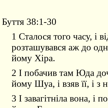
Буття 38:1-30
1 Сталося того часу, і в
розташувався аж до одн
йому Хіра.
2 І побачив там Юда доч
йому Шуа, і взяв її, і з
3 І завагітніла вона, і п