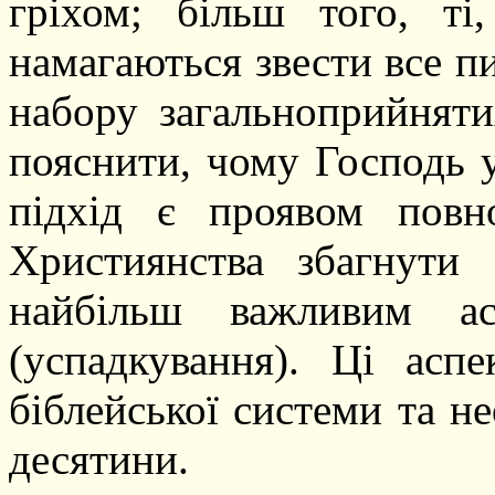
гріхом; більш того, т
намагаються звести все п
набору загальноприйняти
пояснити, чому Господь у
підхід є проявом повн
Християнства збагнути
найбільш важливим ас
(успадкування). Ці асп
біблейської системи та н
десятини.