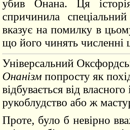
убив Онана. Ця історі
спричинила спеціальни
вказує на помилку в цьому
що його чинять численні ц
Універсальний Оксфордсь
Онанізм
попросту як похі
відбувається від власного
рукоблудство або ж масту
Проте, було б невірно вв