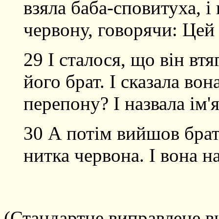
взяла баба-сповитуха, і
червону, говорячи: Це
29 І сталося, що він вт
його брат. І сказала во
перепону? І назвала ім'
30 А потім вийшов брат
нитка червона. І вона на
(Стандартне виправлене ви