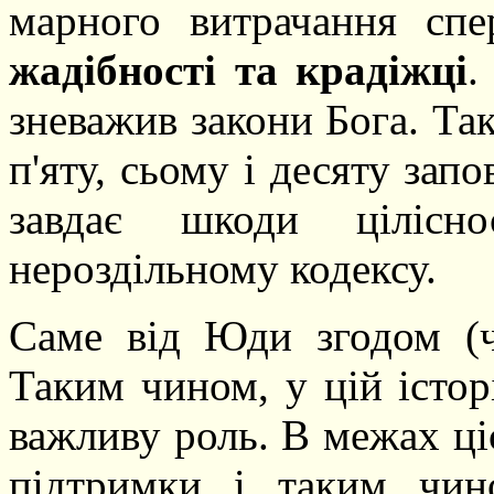
марного витрачання сп
жадібності та крадіжці
.
зневажив закони Бога. Та
п'яту, сьому і десяту запо
завдає шкоди цілісно
нероздільному кодексу.
Саме від Юди згодом (ч
Таким чином, у цій істор
важливу роль. В межах ці
підтримки і таким чин