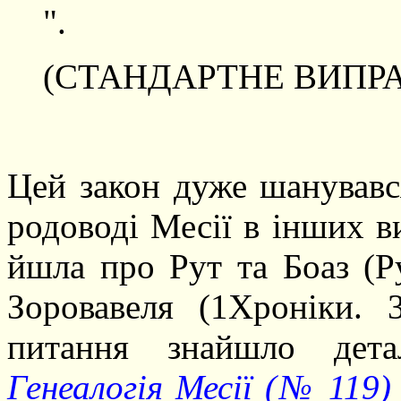
".
(СТАНДАРТНЕ ВИПРА
Цей закон дуже шанувавс
родоводі Месії в інших ви
йшла про Рут та Боаз (Ру
Зоровавеля (1Хроніки. 
питання знайшло дета
Генеалогія Месії (№ 119)