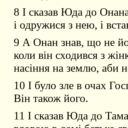
8 І сказав Юда до Онана
і одружися з нею, і вст
9 А Онан знав, що не йог
коли він сходився з жін
насіння на землю, аби н
10 І було зле в очах Гос
Він також його.
11 І сказав Юда до Тама