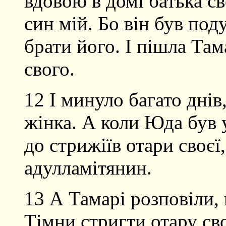
вдовою в домі батька с
син мій. Бо він був под
брати його. І пішла Тама
свого.
12 І минуло багато дні
жінка. А коли Юда був 
до стрижіїв отари своєї,
адулламітянин.
13 А Тамарі розповіли, 
Тімни стригти отару св