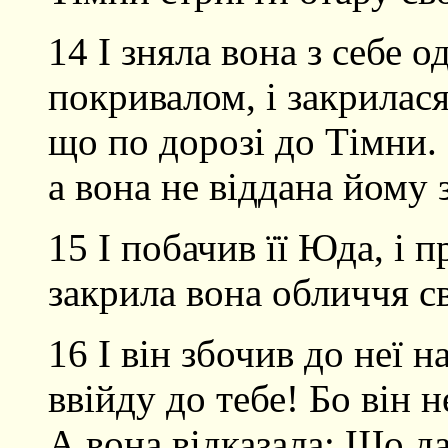
14 І зняла вона з себе о
покривалом, і закрилася
що по дорозі до Тімни.
а вона не віддана йому 
15 І побачив її Юда, і 
закрила вона обличчя с
16 І він збочив до неї н
ввійду до тебе! Бо він н
А вона відказала: Що д