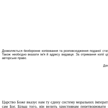
Дозволяється безборонне копіювання та розповсюдження поданої статті
Також необхідно вказати ім'я й адресу видавця. За отримання копії 
авторське право
.
Да
Царство Боже вказує нам ту єдину систему моральних імперати
сам Бог. Більш того, він велить християнам перетворювати 