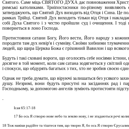
Святого. Саме міць СВЯТОГО ДУХА дає повноваження Христу, 
римські католиками. Триіпостасники по-різному виявляють с
затверджують, що Святий Дух виходить від Отця
і Сина. Це по
рамках Трійці. Святий Дух виходить тільки від Отця і наклад
собі Духа Святого і з честю пройшли суд і очищення. І тоді 
повернеться в лоно Господа.
Протистояння сатани Богу, Його вести, Його народу з кожни
породити там дух невір'я і сумніву. Своїми хибними тлумачення
людей, що щира Церква Божа є гріховний Вавилон і що всякого, п
Будуть і такі сховані вороги, що оголосять себе носіями істини
досягне в той момент, коли сам сатана зодягнеться у світлий од
і спокуси, що обдурять багатьох з тих, хто не зробив своєю є
Однак не треба думати, що віруючі залишаться без усякого зах
душу. Незримі, вони будуть присутні на засіданнях рад і па
Господньому, за допомогою ангелів зуміють протистояти підст
.
Ісая 65:17-18
17 Бо ось Я створю нове небо та землю нову, і не згадаються речі коли
18 Тож навіки радійте та тіштеся тим, що творю Я, бо ось Я створю Єрусалима