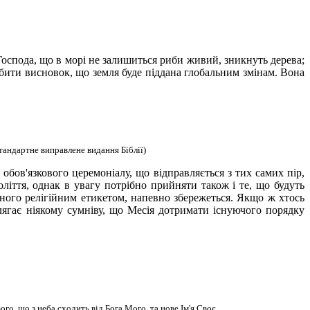
Господа, що в морі не залишиться риби живий, зникнуть дерева;
обити висновок, що земля буде піддана глобальним змінам. Вона
тандартне виправлене видання Біблії)
бов'язкового церемоніалу, що відправляється з тих самих пір,
ліття, однак в увагу
потрібно прийняти також і те, що будуть
леного релігійним етикетом, напевно збережеться. Якщо ж хтось
ідлягає ніякому сумніву, що Месія дотримати існуючого порядку
го, що з неба сходить від Бога Мого, та нове Ім'я Своє
,