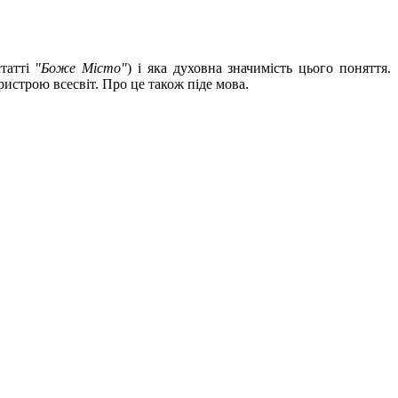
статті
"Боже Місто"
) і яка духовна значимість цього поняття.
истрою всесвіт. Про це також піде мова.