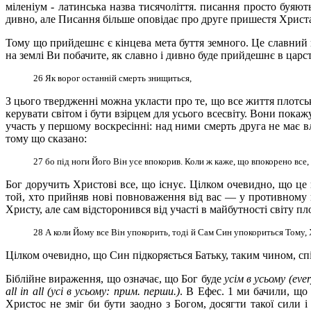
міленіум - латинська назва тисячоліття. писання просто буяют
дивно, але Писання більше оповідає про друге пришестя Христа, 
Тому що прийдешнє є кінцева мета буття земного. Це славний к
на землі Ви побачите, як славно і дивно буде прийдешнє в царс
26 Як ворог останній смерть знищиться
,
З цього твердженні можна укласти про те, що все життя плотсь
керувати світом і бути взірцем для усього всесвіту. Вони пока
участь у першому воскресінні: над ними смерть друга не має в
тому що сказано:
27 бо під ноги Його Він усе впокорив. Коли ж каже, що впокорено все,
Бог доручить Христові все, що існує. Цілком очевидно, що це 
той, хто прийняв нові повноваження від вас — у противному в
Христу, але сам відсторонився від участі в майбутності світу п
28 А коли Йому все Він упокорить, тоді й Сам Син упокориться Тому, 
Цілком очевидно, що Син підкоряється Батьку, таким чином, спі
Біблійне вираження, що означає, що Бог буде
усім в усьому (ever
all in all (усі в усьому: прим. перши.)
. В Ефес. 1 ми бачили, що
Христос не зміг би бути заодно з Богом, досягти такої сили