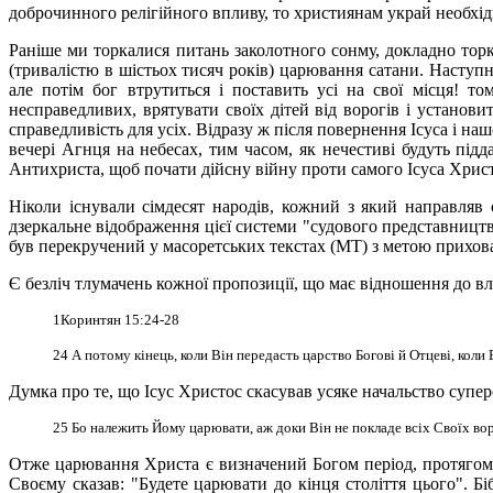
доброчинного релігійного впливу, то християнам украй необхід
Раніше ми торкалися питань заколотного сонму, докладно тор
(тривалістю в шістьох тисяч років) царювання сатани. Наступ
але потім бог втрутиться і поставить усі на свої місця! 
несправедливих, врятувати своїх дітей від ворогів і установи
справедливість для усіх. Відразу ж після
повернення Ісуса і наш
вечері Агнця на небесах, тим часом, як нечестиві будуть під
Антихриста, щоб почати дійсну війну проти самого Ісуса Христ
Ніколи існували сімдесят народів, кожний з який направляв 
дзеркальне відображення цієї системи "судового представництва
був перекручений у масоретських текстах (МТ) з метою прихова
Є безліч тлумачень кожної пропозиції, що має відношення до в
1Коринтян 15:24-28
24
А потому кінець, коли Він передасть царство Богові й Отцеві, коли В
Думка про те, що Ісус Христос скасував усяке начальство супереч
25 Бо належить Йому царювати, аж доки Він не покладе всіх Своїх вор
Отже царювання Христа є визначений Богом період, протягом я
Своєму сказав: "Будете царювати до кінця століття цього". Б