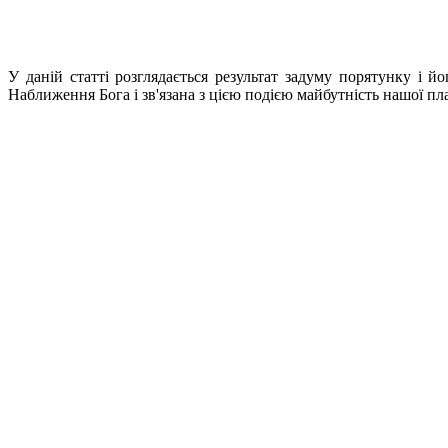
У даній статті розглядається результат задуму порятунку і й
Наближення Бога і зв'язана з цією подією майбутність нашої п