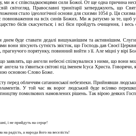
ми ж є співспадкоємцями сили Божої. От ще одна причина несп
вій світогляд. Православні тринітарії затверджують, що Святи
ложення стало ідеологічної основи для схизми 1054 р. Ця схизма
ає повноваження на всіх синів Божих. Ми ж ратуємо за те, щоб у
царство бісів скасуються; і всі біси пройдуть очищення, і весь
м днем буде ставати дедалі вишуканішим та активнішим. Слуг
ми вони зіпсують сутність звісток, що Господь дав Своєї Церкви 
рагнучого порятунку, повинний вийти з її. Але міцні у вірі Божі
, що заявлять, що ангели небесні спілкувалися з ними, що вони м
яг ангела та з'явиться світові під іменем Ісуса Христа. Говорячи
диною основою Слово Боже.
исту перед обличчям сатанинської небезпеки. Прийнявши людський
рламентів. У той час як ворог людський буде всіляко перешко
упництву помилкових намовлених рішень. Так вірою деяких Госп
шні, і не прийдуть на серце!
 на радість, а народа його на веселість!