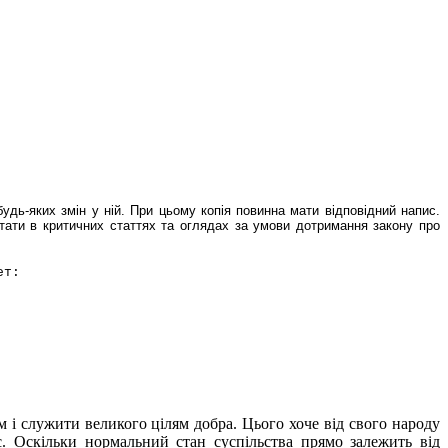
удь-яких змін у ній. При цьому копія повинна мати відповідний напис.
итати в критичних статтях та оглядах за умови дотримання закону про
ет:
 і служити великого цілям добра. Цього хоче від свого народу
с. Оскільки нормальний стан суспільства прямо залежить від