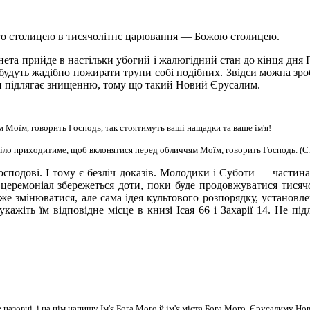
його столицею в тисячолітнє царювання — Божою столицею.
нета прийде в настільки убогий і жалюгідний стан до кінця дня 
 будуть жадібно пожирати трупи собі подібних. Звідси можна зр
и підлягає знищенню, тому що такий Новий Єрусалим.
м Моїм, говорить Господь, так стоятимуть ваші нащадки та ваше ім'я!
не тіло приходитиме, щоб вклонятися перед обличчям Моїм, говорить Господь. (С
подові. І тому є безліч доказів. Молодики і Суботи — частина о
церемоніал збережеться доти, поки буде продовжуватися тисячо
оже змінюватися, але сама ідея культового розпорядку, установ
укажіть їм відповідне місце в книзі Ісая 66 і Захарії 14. Не п
назовні, і на нім напишу Ім'я Бога Мого й ім'я міста Бога Мого, Єрусалиму Ново