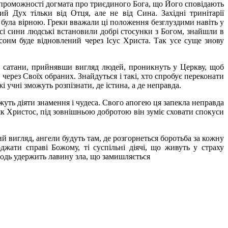
роможності догмата про триєдиного Бога, що Його сповідають
й Дух тільки від Отця, але не від Сина. Західні тринітарії
 була вірною. Греки вважали ці положення безглуздими навіть у
сі сини людські встановили добрі стосунки з Богом, знайшли в
 сонм буде відновлений через Ісус Христа. Так усе суще знову
и сатани, прийнявши вигляд людей, проникнуть у Церкву, щоб
через Своїх обраних. Знайдуться і такі, хто спробує переконати
 учні зможуть розпізнати, де істина, а де неправда.
ожуть діяти знамення і чудеса. Свого апогею ця запекла неправда
, як Христос, під зовнішньою добротою він зуміє сховати спокуси
 вигляд, ангели будуть там, де розгорнеться боротьба за кожну
джати справі Божому, ті суспільні діячі, що живуть у страху
одь удержить лавину зла, що замишляється