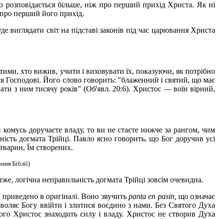
го розповідається більше, ніж про перший прихід Христа. Як ні
м про перший його прихід.
е виглядати світ на підставі законів під час царювання Христа
ими, хто вижив, учити і виховувати їх, показуючи, як потрібно
ся Господові. Його слово говорить: "блаженний і святий, що має
ти з ним тисячу років" (Об'явл. 20:6). Христос — воїн вірний,
 комусь доручаєте владу, то ви не стаєте нижче за рангом, чим
ість догмата Трійці. Павло ясно говорить, що Бог доручив усі
 тварин, Їм створених.
ння Біблії)
же, логічна неправильність догмата Трійці зовсім очевидна.
 приведено в оригіналі. Воно звучить
panta
en pasin,
що означає
воляє Богу ввійти і злитися воєдино з нами. Без Святого Духа
ого Христос знаходить силу і владу. Христос не створив Духа