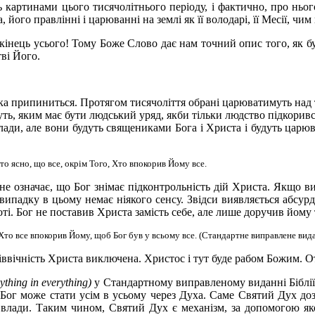
ь картинами цього тисячолітнього періоду, і фактично, про ньо
його правлінні і царюванні на землі як її володарі, її Месії, чи
інець усього! Тому Боже Слово дає нам точний опис того, як буд
тві Його.
ка припиниться. Протягом тисячоліття обрані царюватимуть над т
жуть, яким має бути людський уряд, якби тільки людство підкорив
лади, але вони будуть священиками Бога і Христа і будуть царюва
 то ясно, що все, окрім Того, Хто впокорив Йому все
.
не означає, що Бог знімає підконтрольність дій Христа. Якщо ви
ипадку в цьому немає ніякого сенсу. Звідси виявляється абсурдн
лоті. Бог не поставив Христа замість себе, але лише доручив йому
Хто все впокорив Йому, щоб Бог був у всьому все. (Стандартне виправлене вида
ввічність Христа виключена. Христос і тут буде рабом Божим. От
ything in everything)
у Стандартному виправленому виданні Біблії
 Бог може стати усім в усьому через Духа. Саме Святий Дух доз
 і влади. Таким чином, Святий Дух є механізм, за допомогою як