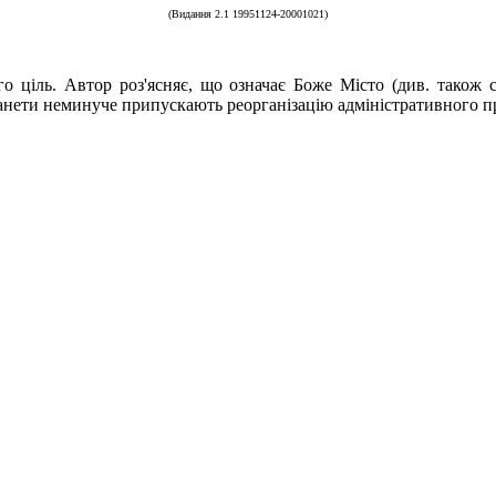
(Видання 2.1 19951124-20001021)
ого ціль. Автор роз'ясняє, що означає Боже Місто (див. також 
ланети неминуче припускають реорганізацію адміністративного пр