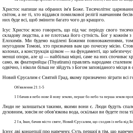
Христос напише на обраних ім'я Боже. Тисячолітнє царювання
світом, а не ті, хто віддався помилкової релігії навчанням б
них буде всі, щоб змінити багато чого до кращого.
Ісус Христос ясно говорить, що під час періоду свого тися
складову людства, а не плотська його сутність. Бог у кожнім 
Елохимів. Ми будемо наділені Божими повноваженнями, тому
неугодним Томові, хто призначив вам цю почесну місію. Стов
колонах, а конструкція цілком — на фундаменті, що забезпечує с
менші опори, але ці — найбільш міцні, саме на них спочиває х
само, як фиатирийцы (Thyatirans) правлять народами сталевим
одвічно, і ніколи більш не зійдуть з Богом заповіданого місця в 
Новий Єрусалим є Святий Град, якому призначено зіграти всі гол
Об'явлення 21:1-5
1 І бачив я небо нове й нову землю, перше бо небо та перша земля про
Люди не залишаться такими, якими вони є. Люди будуть спален
духовним, зовсім не обов'язкова вода, оскільки ви будете поза 
2 І я, Іван, бачив місто святе, Новий Єрусалим, що сходив із неба від 
Існує дві концепції про наречену. Суть першої в тім, що нареч