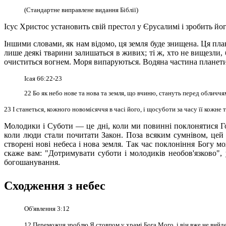
(Стандартне виправлене видання Біблії)
Ісус Христос установить свій престол у Єрусалимі і зробить 
Іншими словами, як нам відомо, ця земля буде знищена. Ця пла
лише деякі тварини залишаться в живих; ті ж, хто не вищезли,
очиститься вогнем. Моря випаруються. Водяна частина планет
Ісая 66:22-23
22 Бо як небо нове та нова та земля, що вчиню, стануть перед обличчя
23 І станеться, кожного новомісяччя в часі його, і щосуботи за часу її кож
Молодики і Суботи — це дні, коли ми повинні поклонятися Гос
коли люди стали почитати Закон. Поза всяким сумнівом, цей 
створені нові небеса і нова земля. Так час поклоніння Богу м
скаже вам: "Дотримувати суботи і
молодиків необов'язково", 
богошанування.
Сходження з небес
Об'явлення 3:12
12 Переможця зроблю Я стовпом у храмі Бога Мого, і він вже не вийде 