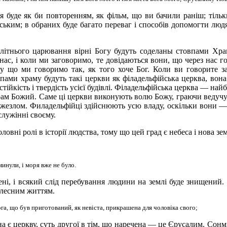
 буде як би повторенням, як фільм, що ви бачили раніш; тільки
есівським; в обраних буде багато переваг і способів допомогти л
чолітнього царювання вірні Богу будуть соделаны стовпами Хр
з нас, і коли ми заговоримо, те довідаються вони, що через нас 
 що ми говоримо так, як того хоче Бог. Коли ви говорите за
пами храму будуть такі церкви як філадельфійська церква, во
тійкість і твердість усієї будівлі. Філадельфійська церква — на
рам Божий. Саме ці церкви виконують волю Божу, граючи ведучу 
 жезлом. Филадельфійці здійснюють усю владу, оскільки вони — 
служінні своєму.
овні ролі в історії людства, тому що цей град є небеса і нова з
минули, і моря вже не було
.
і, і всякий слід перебування людини на землі буде знищений. 
тілесним життям.
Бога, що був приготований, як невіста, прикрашена для чоловіка свого
;
ена є церкву, суть другої в тім, що наречена — це Єрусалим. Сон