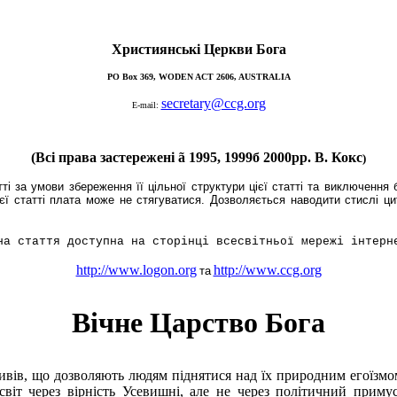
Християнські Церкви Бога
PO Box 369, WODEN ACT 2606, AUSTRALIA
secretary@ccg.org
E-mail:
(Всі права застережені
ã
1995, 1999б 2000рр. В. Кокс
)
 за умови збереження її цільної структури цієї статті та виключення б
цієї статті плата може не стягуватися. Дозволяється наводити стислі ц
на стаття доступна на сторінці всесвітньої мережі інтерн
http://www.logon.org
http://www.ccg.org
та
Вічне Царство Бога
вів, що дозволяють людям піднятися над їх природним егоїзмом
світ через вірність Усевишні, але не через політичний приму