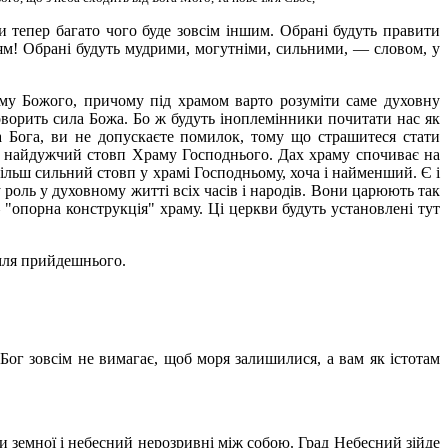
 тепер багато чого буде зовсім іншим. Обрані будуть правити
юдям! Обрані будуть мудрими, могутніми, сильними, — словом, у
аму Божого, причому під храмом варто розуміти саме духовну
говорить сила Божа. Бо ж будуть іноплемінники почитати нас як
 Бога, ви не допускаєте помилок, тому що страшитеся стати
на найдужчий стовп Храму Господнього. Дах храму спочиває на
йбільш сильний стовп у храмі Господньому, хоча і найменший. Є і
роль у духовному житті всіх часів і народів. Вони царюють так
"опорна конструкція" храму. Ці церкви будуть установлені тут
емля прийдешнього.
Бог зовсім не вимагає, щоб моря залишилися, а вам як істотам
ми земної і небесний нерозривні між собою. Град Небесний зійде