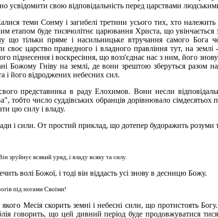
но усвідомити свою відповідальність перед царствами людськими 
калися теми Сонму і загибелі третини усього тих, хто належить
ним етапом буде тисячолітнє царювання Христа, що увінчається 
тому що тільки пряме і насильницьке втручання самого Бога ч
ти своє царство праведного і владного правління тут, на землі -
ого піднесення і воскресіння, що возз'єднає нас з ним, його зно
дані Божому Гніву на землі, де вони зрештою зберуться разом н
а і його відроджених небесних сил.
свого представника в раду Елохимов. Вони несли відповідальн
", тобто число суддівських обранців дорівнювало сімдесятьох по
ти цю силу і владу.
лади і сили. От простий приклад, що дотепер будоражить розуми т
ін зруйнує всякий уряд, і владу всяку та силу.
ить волі Божої, і тоді він віддасть усі знову в десницю Божу.
огів під ногами Своїми!
кого Месія скорить земні і небесні сили, що протистоять Богу. 
іблія говорить, що цей дивний період буде продовжуватися тися