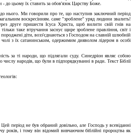
- до цьому їх ставить за обов'язок Царству Боже.
 до нього. Ми говорили про те, що наступив заключний період
загальним воскресінням. саме "зроблене" уряд людини звалить!
ерез друге пришестя Ісуса Христа, щоб вилити свій гнів на
 тільки таке втручання заснує щире зроблене правління, світ і
ву породжені діти, возз'єднаються з Господом на славній шлюбній
а чолі з їх сатанинським, одержимим дияволом лідером в особі
ість за ті народи, що підлягали суду. Синедріон являє собою
 числу народів, що були в підпорядкуванні в ради. Текст Біблії
еологів:
Цей період не був обраний довільно, але Господь у всевіданні
чу років, і тому він відомий вивчаючим біблійні пророцтва як