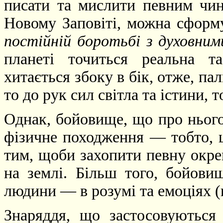
писати та мислити певним чин
Новому Заповіті, можна сформ
постійній боротьбі з духовни
планеті точиться реальна т
хитається збоку в бік, отже, п
то до рук сил світла та істини, 
Однак, бойовище, що про нього
фізичне походження — тобто, ц
тим, щоби захопити певну окре
на землі. Більш того, бойовищ
людини — в розумі та емоціях (
Знаряддя, що застосовуються 