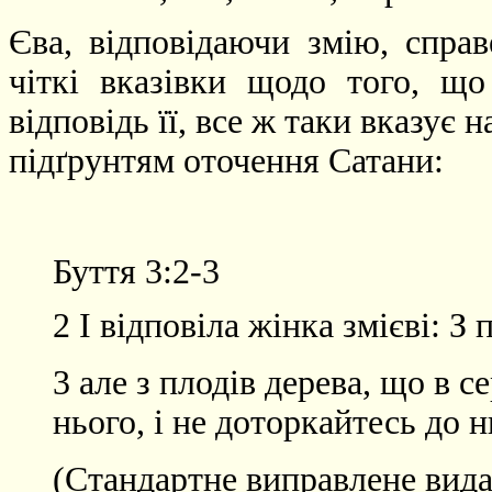
Єва, відповідаючи змію, спра
чіткі вказівки щодо того, щ
відповідь її, все ж таки вказує
підґрунтям оточення Сатани:
Буття 3:2-3
2 І відповіла жінка змієві: З
3 але з плодів дерева, що в с
нього, і не доторкайтесь до 
(Стандартне виправлене вида