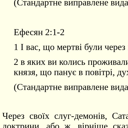
(Стандартне виправлене вида
Ефесян 2:1
-
2
1 І вас, що мертві були через
2 в яких ви колись проживали
князя, що панує в повітрі, д
(Стандартне виправлене вида
Через своїх слуг-демонів, Са
доктрини, або ж, вірніше ска