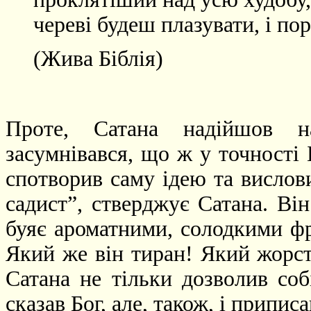
череві будеш плазувати, і пор
(Жива Біблія)
Проте, Сатана надійшов на
засумнівався, що ж у точності 
спотворив саму ідею та вислови
садист”, стверджує Сатана. Він
буяє ароматними, солодкими фру
Який же він тиран! Який жорст
Сатана не тільки дозволив собі
сказав Бог, але, також, і приписа