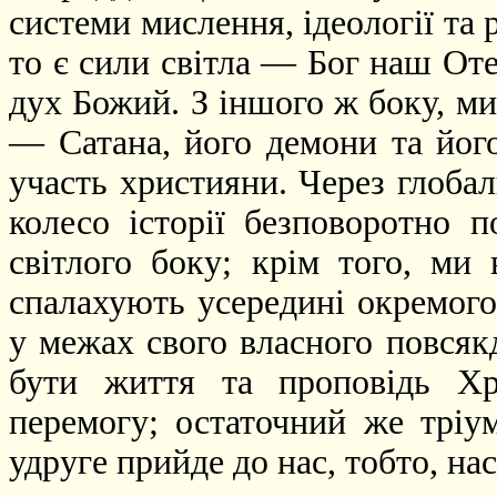
системи мислення, ідеології та 
то є сили світла — Бог наш Оте
дух Божий. З іншого ж боку, м
— Сатана, його демони та його
участь християни. Через глобал
колесо історії безповоротно 
світлого боку; крім того, ми
спалахують усередині окремого 
у межах свого власного повся
бути життя та проповідь Хр
перемогу; остаточний же тріум
удруге прийде до нас, тобто, на