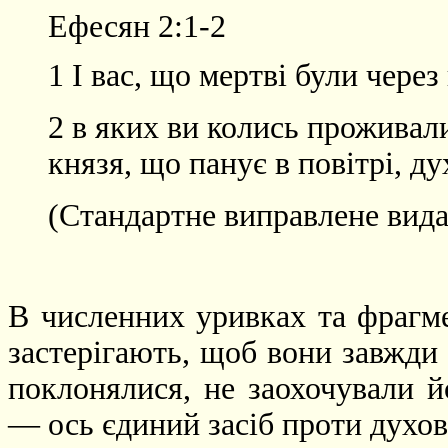
Ефесян 2:1-2
1 І вас, що мертві були через
2 в яких ви колись проживали
князя, що панує в повітрі, д
(Стандартне виправлене вида
В численних уривках та фрагме
застерігають, щоб вони завжди 
поклонялися, не заохочували й
— ось єдиний засіб проти духов