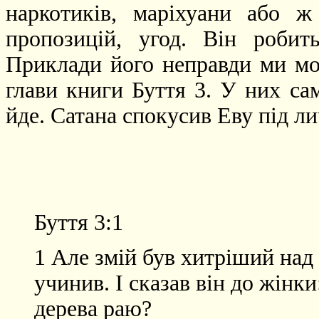
наркотиків, маріхуани або ж
пропозицій, угод. Він роб
Приклади його неправди ми мо
глави книги Буття 3. У них са
йде. Сатана спокусив Еву під ли
Буття 3:1
1 Але змій був хитріший над
учинив. І сказав він до жінки
дерева раю?