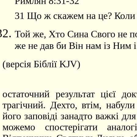
Римлян 8:31-32
31 Що ж скажем на це? Коли з
Той же, Хто Сина Свого не по
же не дав би Він нам із Ним і
(версія Біблії KJV)
остаточний результат цієї до
трагічний. Дехто, втім, набул
його заповіді занадто важкі для
можемо спостерігати анало