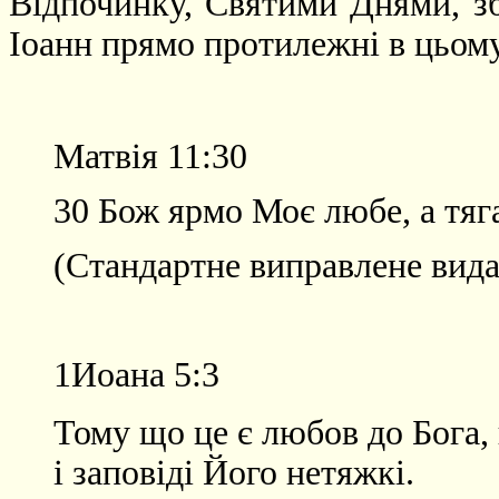
Відпочинку, Святими Днями, зб
Іоанн прямо протилежні в цьом
Матвія 11:30
30 Бож ярмо Моє любе, а тяг
(Стандартне виправлене вида
1Иоана 5:3
Тому що це є любов до Бога,
і заповіді Його нетяжкі.