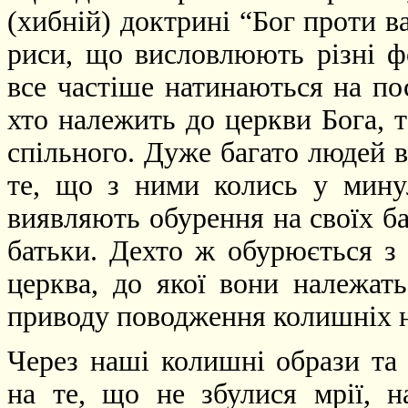
(хибній) доктрині “Бог проти в
риси, що висловлюють різні ф
все частіше натинаються на пос
хто належить до церкви Бога, т
спільного. Дуже багато людей 
те, що з ними колись у мину
виявляють обурення на своїх ба
батьки. Дехто ж обурюється з
церква, до якої вони належат
приводу поводження колишніх н
Через наші колишні образи та 
на те, що не збулися мрії, 