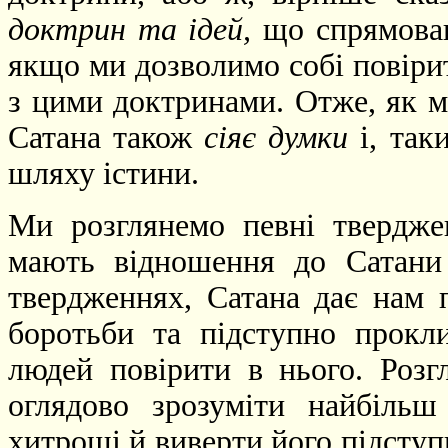
доктрин та ідей,
що спрямован
якщо ми дозволимо собі повірит
з цими доктринами. Отже, як м
Сатана також
сіяє думки
і, так
шляху істини.
Ми розглянемо певні твердже
мають відношення до Сатани 
твердженнях, Сатана дає нам п
боротьби та підступно прокл
людей повірити в нього. Роз
оглядово зрозуміти найбіль
хитрощі й виверти його підступ