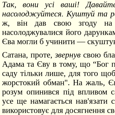
Так, вони усі ваші! Давай
насолоджуйтеся. Куштуй та р
ж, він дав свою згоду на
насолоджувалися його дарункам
Єва могли б учинити — скуштув
Сатана, проте,
звернув
свою бла
Адама та Єву в тому, що “Бог п
саду тільки лише, для того що
жорстокий обман". На жаль, Єв
розум опинився під впливом с
усе ще намагається нав'язати 
використовує для досягнення сво