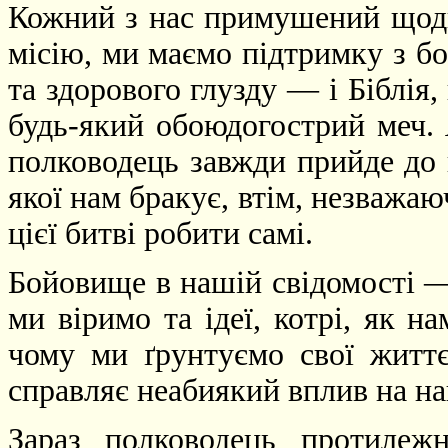
Кожний з нас примушений щодн
місію, ми маємо підтримку з б
та здорового глузду — і Біблія,
будь-який обоюдогострий меч.
полководець завжди прийде до 
якої нам бракує, втім, незважаюч
цієї битві робити самі.
Бойовище в нашій свідомості —
ми віримо та ідеї, котрі, як н
чому ми ґрунтуємо свої життє
справляє неабиякий вплив на на
Зараз полководець протилежн