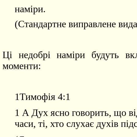
наміри.
(Стандартне виправлене вида
Ці недобрі наміри будуть вк
моменти:
1Тимофія
4:1
1 А Дух ясно говорить, що ві
часи, ті, хто слухає духів пі