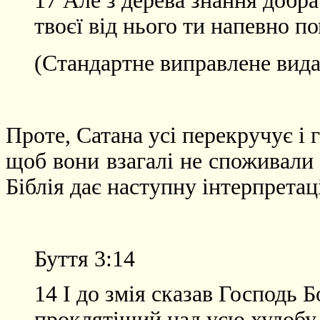
17 Але з дерева знання добра 
твоєї від нього ти напевно п
(Стандартне виправлене вида
Проте, Сатана усі перекручує і 
щоб вони взагалі не споживали
Біблія дає наступну інтерпрета
Буття 3:14
14 І до змія сказав Господь Б
проклятіший над усю худобу,