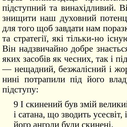
підступний та винахідливий. В
знищити наш духовний потенці
для того щоб завдати нам пораз
та стратегії, які тільки-но існ
Він надзвичайно добре знаєть
яких засобів як чесних, так і п
— нещадний, безжалісний і жор
нині потрапили під його влад
підступу:
9 І скинений був змій велики
і сатана, що зводить усесвіт, 
його анголи були скинені.