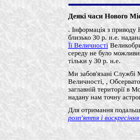
Деякі часи Нового Міся
. Інформація з приводу Н
близько 30 р. н.е. нада
Її Величності
Великобрит
середу не було можливим
тільки у 30 р. н.е.
Ми забов'язані Службі 
Величності, , Обсерват
заглавній території в 
надану нам точну астро
Для отримання подальшо
розп'яття і воскресіння